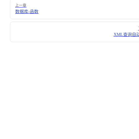
Pager
上一章
数据库-函数
XML查询自