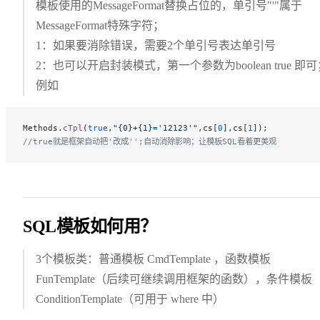
模板使用的MessageFormat替换占位的，单引号"'"属于
MessageFormat特殊字符；
1：如果要消除错误，需要2个单引号表达单引号
2：也可以开启封装模式，第一个参数为boolean true 即可
例如
Methods.
cTpl
(
true
,
"{0}+{1}='12123'"
,cs[
0
],cs[
1
]);
//true就是框架自动把'改成'';自动消除影响；让模板SQL看着更美观
SQL模板如何用？
3个模板类：普通模板 CmdTemplate ，函数模板
FunTemplate（后续可继续调用框架的函数），条件模板
ConditionTemplate（可用于 where 中）