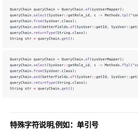
QueryChain queryChain 
=
 QueryChain.
of
(sysUserMapper);
queryChain.
select
(SysUser
::
getRole_id, c 
->
 Methods.
tpl
(
"co
queryChain.
from
(SysUser.class);
queryChain.
and
(GetterFields.
of
(SysUser
::
getId, SysUser
::
get
queryChain.
returnType
(String.class);
String str 
=
 queryChain.
get
();
QueryChain queryChain 
=
 QueryChain.
of
(sysUserMapper);
queryChain.
select
(SysUser
::
getRole_id, c 
->
 Methods.
fTpl
(
"c
queryChain.
from
(SysUser.class);
queryChain.
and
(GetterFields.
of
(SysUser
::
getId, SysUser
::
get
queryChain.
returnType
(String.class);
String str 
=
 queryChain.
get
();
特殊字符说明,例如：单引号