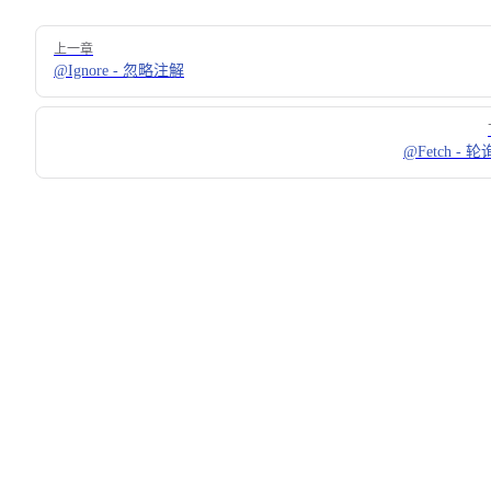
Pager
上一章
@Ignore - 忽略注解
@Fetch - 