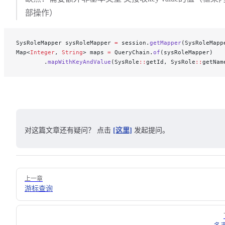
部操作）
SysRoleMapper sysRoleMapper 
=
 session.
getMapper
(SysRoleMapp
Map<
Integer
, 
String
> maps 
=
 QueryChain.
of
(sysRoleMapper)
        .
mapWithKeyAndValue
(SysRole
::
getId, SysRole
::
getNam
对这篇文章还有疑问？ 点击
[这里]
发起提问。
Pager
上一章
游标查询