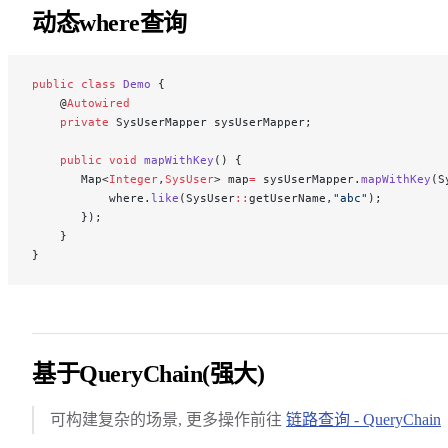
动态where查询
public
 class
 Demo
 {
    @
Autowired
    private
 SysUserMapper sysUserMapper;
    public
 void
 mapWithKey
() {
       Map<
Integer
,
SysUser
> map
=
 sysUserMapper.
mapWithKey
(S
           where.
like
(SysUser
::
getUserName,
"abc"
);
       });
    }
}
基于QueryChain(强大)
可构建复杂的场景, 更多操作前往
链路查询 - QueryChain