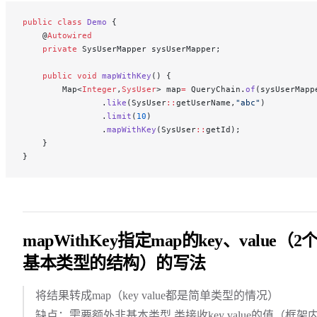
public
 class
 Demo
 {
    @
Autowired
    private
 SysUserMapper sysUserMapper;
    public
 void
 mapWithKey
() {
        Map<
Integer
,
SysUser
> map
=
 QueryChain.
of
(sysUserMapp
                .
like
(SysUser
::
getUserName,
"abc"
)
                .
limit
(
10
)
                .
mapWithKey
(SysUser
::
getId);
    }
}
mapWithKey指定map的key、value（2
基本类型的结构）的写法
将结果转成map（key value都是简单类型的情况）
缺点：需要额外非基本类型 类接收key value的值（框架