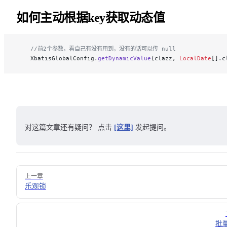
如何主动根据key获取动态值
    //前2个参数，看自己有没有用到，没有的话可以传 null
    XbatisGlobalConfig.
getDynamicValue
(clazz, 
LocalDate
[].c
对这篇文章还有疑问？ 点击
[这里]
发起提问。
Pager
上一章
乐观锁
批