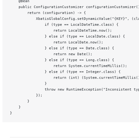
    @Bean
    public ConfigurationCustomizer configurationCustomizer(
        return (configuration) -> {
            XbatisGlobalConfig.setDynamicValue("{KEY}", (cl
                if (type == LocalDateTime.class) {
                    return LocalDateTime.now();
                } else if (type == LocalDate.class) {
                    return LocalDate.now();
                } else if (type == Date.class) {
                    return new Date();
                } else if (type == Long.class) {
                    return System.currentTimeMillis();
                } else if (type == Integer.class) {
                    return (int) (System.currentTimeMillis(
                }
                throw new RuntimeException("Inconsistent ty
            });
        }
    }
}