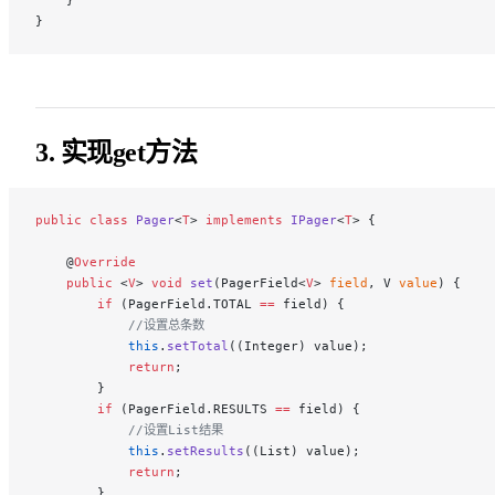
}
3. 实现get方法
public
 class
 Pager
<
T
> 
implements
 IPager
<
T
> {
    @
Override
    public
 <
V
> 
void
 set
(PagerField<
V
> 
field
, V 
value
) {
        if
 (PagerField.TOTAL 
==
 field) {
            //设置总条数
            this
.
setTotal
((Integer) value);
            return
;
        }
        if
 (PagerField.RESULTS 
==
 field) {
            //设置List结果
            this
.
setResults
((List) value);
            return
;
        }