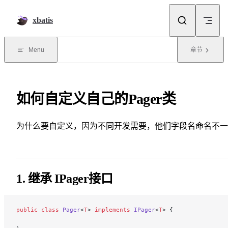
Skip to content
xbatis
Menu
章节
如何自定义自己的Pager类
为什么要自定义，因为不同开发需要，他们字段名命名不一
1. 继承 IPager接口
public
 class
 Pager
<
T
> 
implements
 IPager
<
T
> {